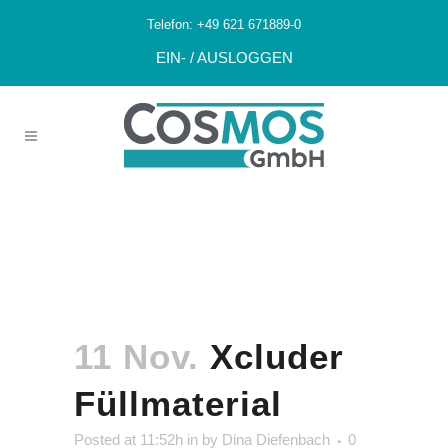
Telefon:
+49 621 671889-0
EIN- / AUSLOGGEN
Xcluder
Füllmaterial
11 Nov.
Xcluder
Füllmaterial
Posted at 11:52h
in
by
Dina Diefenbach
0