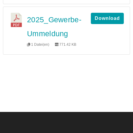
2025_Gewerbe-
Download
Ummeldung
1 Datei(en)
771.42 KB