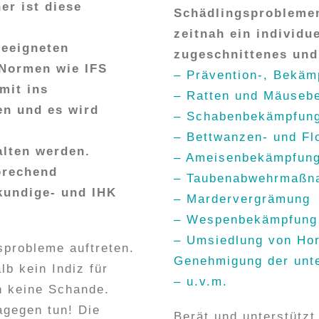
er ist diese
Schädlingsproblemen
zeitnah ein individue
geeigneten
zugeschnittenes und
 Normen wie IFS
– Prävention-, Bekäm
mit ins
– Ratten und Mäuseb
n und es wird
– Schabenbekämpfun
– Bettwanzen- und F
alten werden.
– Ameisenbekämpfun
prechend
– Taubenabwehrmaßn
hkundige- und IHK
– Mardervergrämung
– Wespenbekämpfung
– Umsiedlung von Hor
sprobleme auftreten.
Genehmigung der unt
b kein Indiz für
– u.v.m.
h keine Schande.
agegen tun! Die
Berät und unterstützt