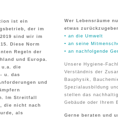
Wer Lebensräume nut
on ist ein
etwas zurückzugebe
sbetrieb, der im
• an die Umwelt
 2019 sind wir im
• an seine Mitmensch
015. Diese Norm
• an nachfolgende Ge
nnten Regeln der
chland und Europa.
Unsere Hygiene-Fachl
 u.a. die
Verständnis der Zusa
- u. das
Bauphysik, Bauchemie
Anforderungen und
Spezialausbildung und
ämpfern
stellen das nachhalt
. Im Streitfall
Gebäude oder Ihrem B
 die nicht nach
urde, als
Gerne beraten und un