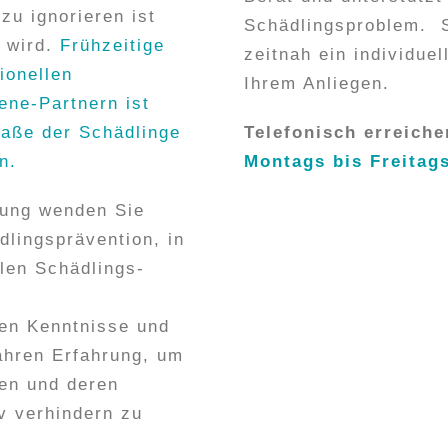
zu ignorieren ist
Schädlingsproblem. S
n wird.
Frühzeitige
zeitnah ein individue
ionellen
Ihrem Anliegen.
ne-Partnern ist
maße der Schädlinge
Telefonisch erreiche
n.
Montags bis Freitags
fung wenden Sie
lingsprävention, in
len Schädlings-
len Kenntnisse und
ahren Erfahrung, um
fen und deren
v verhindern zu