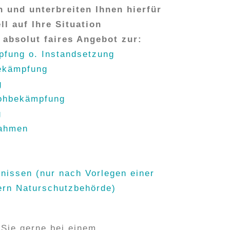
 und unterbreiten Ihnen hierfür
ll auf Ihre Situation
 absolut faires Angebot zur:
pfung o. Instandsetzung
ekämpfung
g
lohbekämpfung
g
ahmen
nissen (nur nach Vorlegen einer
ern Naturschutzbehörde)
 Sie gerne bei einem