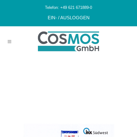
Telefon:
+49 621 671889-0
EIN- / AUSLOGGEN
Unbedenklichkei
Tsbescheinigung
IKK Südwest
2022