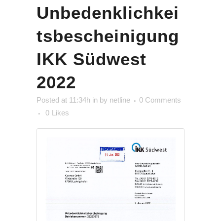
Unbedenklichkei
tsbescheinigung
IKK Südwest
2022
Posted at 11:34h
in
by
netline
0 Comments
0
Likes