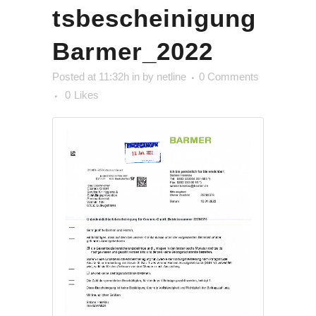
tsbescheinigung
Barmer_2022
Posted at 11:32h
in
by
netline
0 Comments
0
Likes