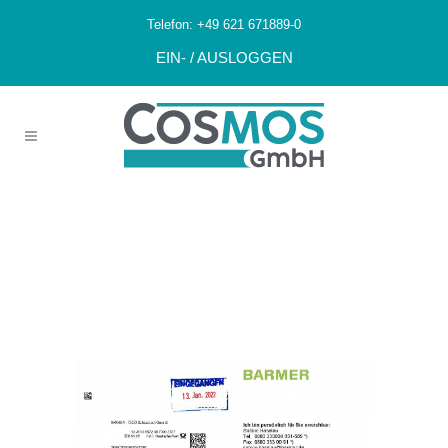
Telefon:
+49 621 671889-0
EIN- / AUSLOGGEN
Unbedenklichkei
Tsbescheinigung
Barmer_2022