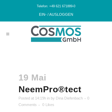
Telefon:
+49 621 671889-0
EIN- / AUSLOGGEN
NeemPro®tect
19 Mai
NeemPro®tect
Posted at 14:19h
in
by
Dina Diefenbach
0
Comments
0
Likes