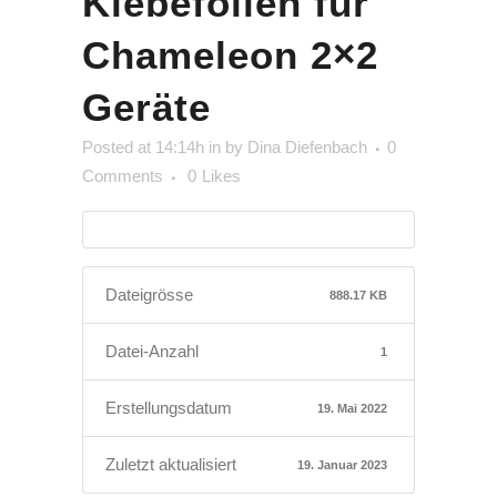
Klebefolien für
Chameleon 2×2
Geräte
Posted at 14:14h
in
by
Dina Diefenbach
0
Comments
0
Likes
Dateigrösse
888.17 KB
Datei-Anzahl
1
Erstellungsdatum
19. Mai 2022
Zuletzt aktualisiert
19. Januar 2023