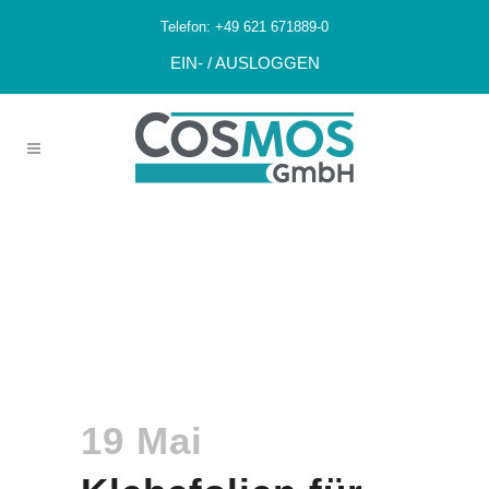
Telefon:
+49 621 671889-0
EIN- / AUSLOGGEN
Klebefolien Für
Chameleon 2×2
Geräte
19 Mai