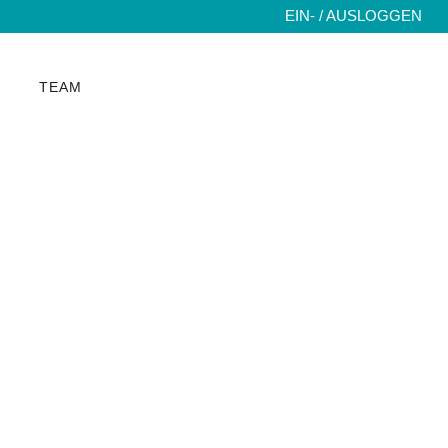
EIN- / AUSLOGGEN
TEAM
rgen Ashuri