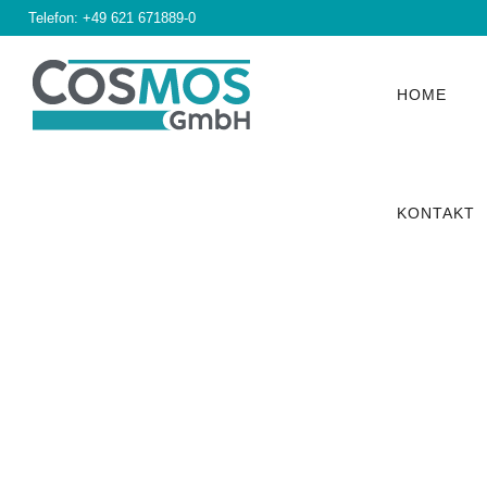
Telefon:
+49 621 671889-0
HOME
KONTAKT
Gepr. Schä