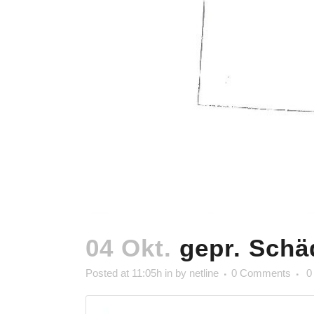
04 Okt.
gepr. Schä
Posted at 11:05h
in
by
netline
0 Comments
0