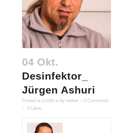
04 Okt.
Desinfektor_
Jürgen Ashuri
Posted at 11:04h
in
by
netline
0 Comments
0
Likes