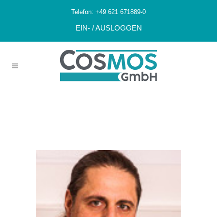
Telefon:
+49 621 671889-0
EIN- / AUSLOGGEN
Desinfektor_
Jürgen Ashuri