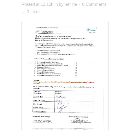
Posted at 12:15h
in
by
netline
0 Comments
0
Likes