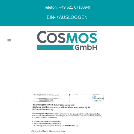
Telefon:
+49 621 671889-0
EIN- / AUSLOGGEN
2022_Arbeitssic
Herheit