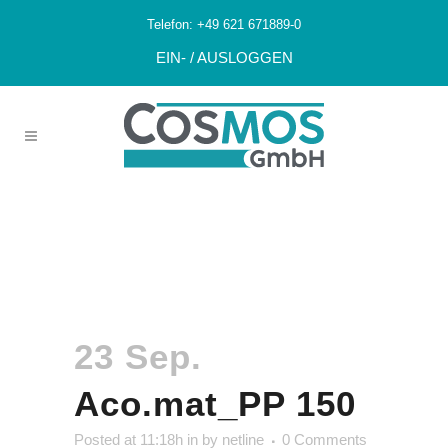
Telefon:
+49 621 671889-0
EIN- / AUSLOGGEN
Aco.mat_PP
150
23 Sep.
Aco.mat_PP 150
Posted at 11:18h
in
by
netline
0 Comments