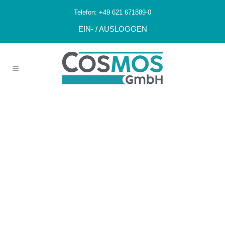
Telefon:
+49 621 671889-0
EIN- / AUSLOGGEN
2026_
Zertifizierung
EN 16636 –
Vorabbestätigun
G