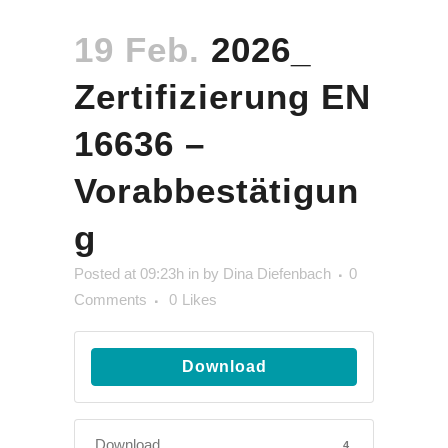
19 Feb.
2026_
Zertifizierung EN
16636 –
Vorabbestätigun
g
Posted at 09:23h
in
by
Dina Diefenbach
0
Comments
0
Likes
Download
Download
4